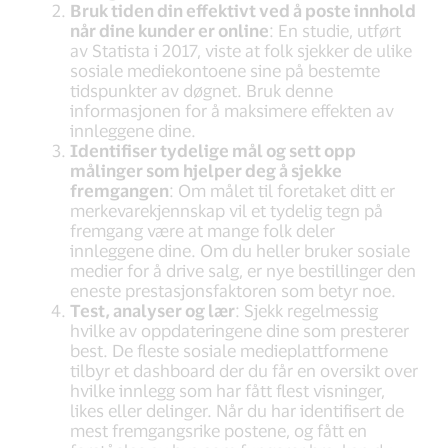
Bruk tiden din effektivt ved å poste innhold
når dine kunder er online
: En studie, utført
av Statista i 2017, viste at folk sjekker de ulike
sosiale mediekontoene sine på bestemte
tidspunkter av døgnet. Bruk denne
informasjonen for å maksimere effekten av
innleggene dine.
Identifiser tydelige mål og sett opp
målinger som hjelper deg å sjekke
fremgangen
: Om målet til foretaket ditt er
merkevarekjennskap vil et tydelig tegn på
fremgang være at mange folk deler
innleggene dine. Om du heller bruker sosiale
medier for å drive salg, er nye bestillinger den
eneste prestasjonsfaktoren som betyr noe.
Test, analyser og lær
: Sjekk regelmessig
hvilke av oppdateringene dine som presterer
best. De fleste sosiale medieplattformene
tilbyr et dashboard der du får en oversikt over
hvilke innlegg som har fått flest visninger,
likes eller delinger. Når du har identifisert de
mest fremgangsrike postene, og fått en