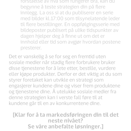
forståelse av hva som fungerer bra, kan du
begynne å teste strategien din på flere
innlegg. La oss si at du publiserer en serie
med bilder kl.17:00 som tilsynelatende leder
til flere bestillinger. En oppfølgingsserie med
bildeposter publisert på ulike tidspunkter av
dagen hjelper deg å finne ut om det er
innhold eller tid som avgjør hvordan postene
presterer.
Det er vanskelig å se for seg en fremtid uten
sosiale medier når stadig flere forbrukere bruker
disse tjenestene for å lete etter, bestille, vurdere
eller kjøpe produkter. Derfor er det viktig at du som
styrer foretaket kan utvikle en strategi som
engasjerer kundene dine og viser frem produktene
og tjenestene dine. Å utelukke sosiale medier fra
denne strategien kan i verste fall føre til at
kundene går til en av konkurrentene dine.
[Klar for å ta markedsføringen din til det
neste nivået?
Se våre anbefalte løsninger.]