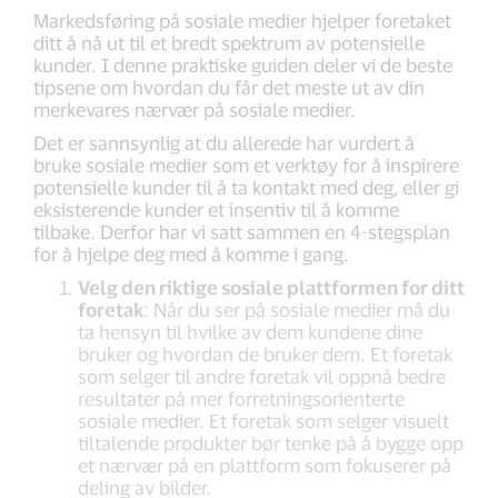
Markedsføring på sosiale medier hjelper foretaket
ditt å nå ut til et bredt spektrum av potensielle
kunder. I denne praktiske guiden deler vi de beste
tipsene om hvordan du får det meste ut av din
merkevares nærvær på sosiale medier.
Det er sannsynlig at du allerede har vurdert å
bruke sosiale medier som et verktøy for å inspirere
potensielle kunder til å ta kontakt med deg, eller gi
eksisterende kunder et insentiv til å komme
tilbake. Derfor har vi satt sammen en 4-stegsplan
for å hjelpe deg med å komme i gang.
Velg den riktige sosiale plattformen for ditt
foretak
: Når du ser på sosiale medier må du
ta hensyn til hvilke av dem kundene dine
bruker og hvordan de bruker dem. Et foretak
som selger til andre foretak vil oppnå bedre
resultater på mer forretningsorienterte
sosiale medier. Et foretak som selger visuelt
tiltalende produkter bør tenke på å bygge opp
et nærvær på en plattform som fokuserer på
deling av bilder.