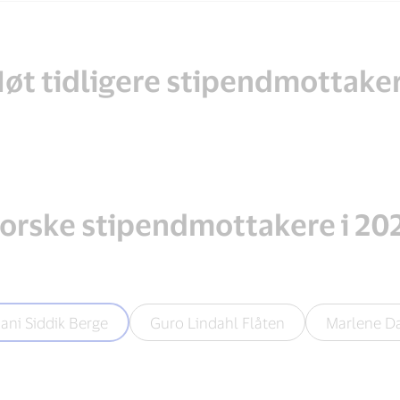
øt tidligere stipendmottake
orske stipendmottakere i 20
ani Siddik Berge
Guro Lindahl Flåten
Marlene D