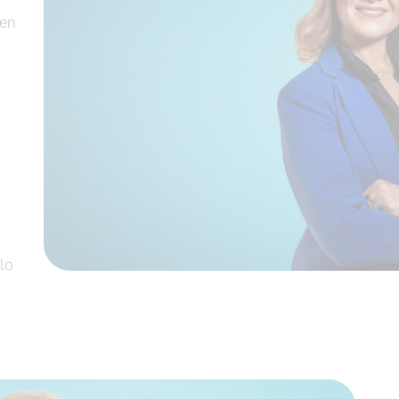
 en
slo