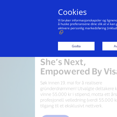
Cookies
Vi bruker informasjonskapsler og lignend
å huske preferansene dine slik at vi kan
aktivere personlig markedsføring (inklud
Godta
Av
She’s Next,
Empowered By Vis
Søk innen 19. mai for å realisere
gründerdrømmen! Utvalgte deltakere 
vinne 55.000 kr i stipend, motta ett år
profesjonell veiledning (verdi 55.000 kr
tilgang til et eksklusivt nettverk.