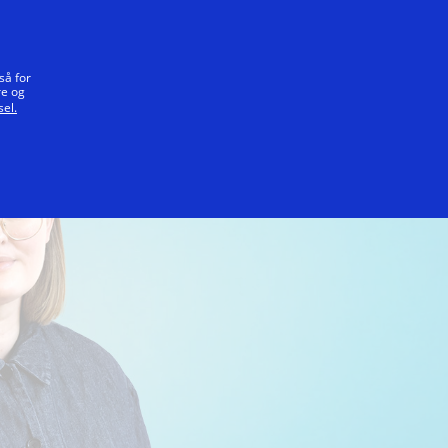
Vårt løfte
så for
re og
el.