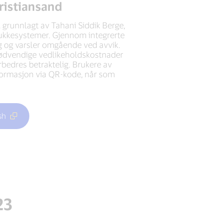
Kristiansand
, grunnlagt av Tahani Siddik Berge,
lukkesystemer. Gjennom integrerte
g og varsler omgående ved avvik.
nødvendige vedlikeholdskostnader
forbedres betraktelig. Brukere av
informasjon via QR-kode, når som
sh
23