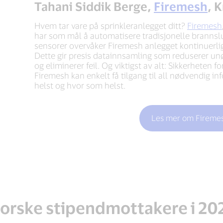
Tahani Siddik Berge,
Firemesh
, 
Hvem tar vare på sprinkleranlegget ditt?
Firemesh
har som mål å automatisere tradisjonelle branns
sensorer overvåker Firemesh anlegget kontinuerli
Dette gir presis datainnsamling som reduserer u
og eliminerer feil. Og viktigst av alt: Sikkerheten 
Firemesh kan enkelt få tilgang til all nødvendig 
helst og hvor som helst.
Les mer om Fireme
orske stipendmottakere i 20