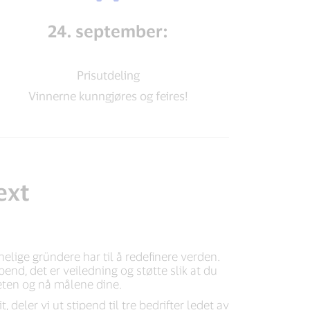
24. september:
Pris­utdeling
Vinnerne kunngjøres og feires!
ext
nnelige gründere har til å redefinere verden.
pend, det er veiledning og støtte slik at du
ten og nå målene dine.​
 deler vi ut stipend til tre bedrifter ledet av