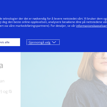
Hopp til innholdet
Enkeltpersoner
Bedrifter
Innovatører
e teknologier der det er nødvendig for å levere nettstedet vårt. Vi bruker dem og
 gi deg den beste online-opplevelsen, analysere besøkene dine på nettstedene vå
ert via våre markedsføringspartnere). For detaljer, se vår
informasjonskapselvars
vis alle
Gjennomgå valg
a
kan
s
) og få