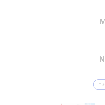
M
N
Tah