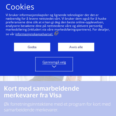
Hopp til innholdet
Cookies
Vi bruker informasjonskapsler og lignende teknologier der det er
nødvendig for å levere nettstedet vårt. Vi bruker dem også for å huske
preferansene dine slik at vi kan gi deg den beste online-opplevelsen,
analysere besøkene dine på nettstedene våre og aktivere personlig
markedsføring (inkludert via våre markedsføringspartnere). For detaljer,
se vår
informasjonskapselvarsel.
Godta
Avvis alle
Gjennomgå valg
Kort med samarbeidende
merkevarer fra Visa
Øk forretningsinntektene med et program for kort med
samarbeidende merkevarer.