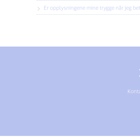
Er opplysningene mine trygge når jeg be
Konta