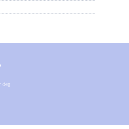
?
r deg.