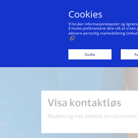
Cookies
Vi bruker informasjonskapsler og lignend
å huske preferansene dine slik at vi kan
aktivere personlig markedsføring (inklud
Godta
Av
Visa kontaktløs
Raskere og mer praktisk enn kontanter