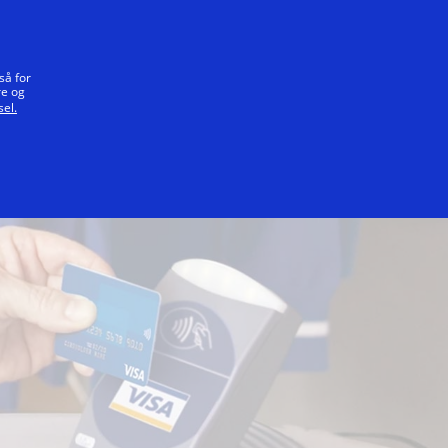
Vårt løfte
så for
re og
el.