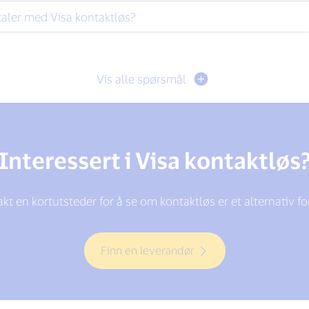
taler med Visa kontaktløs?
Vis alle spørsmål
Interessert i Visa kontaktløs
kt en kortutsteder for å se om kontaktløs er et alternativ fo
Finn en leverandør