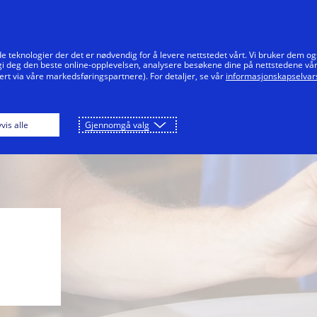
Hopp til innholdet
Enkeltpersoner
Bedrifter
Innovatører
e teknologier der det er nødvendig for å levere nettstedet vårt. Vi bruker dem og
 gi deg den beste online-opplevelsen, analysere besøkene dine på nettstedene vå
ert via våre markedsføringspartnere). For detaljer, se vår
informasjonskapselvars
vis alle
Gjennomgå valg