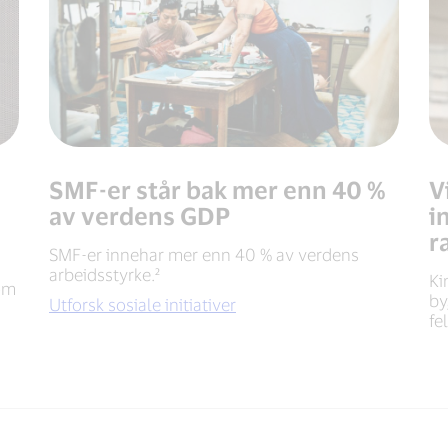
SMF-er står bak mer enn 40 %
V
av verdens GDP
i
r
SMF-er innehar mer enn 40 % av verdens
arbeidsstyrke.²
Ki
om
by
Utforsk sosiale initiativer
fe