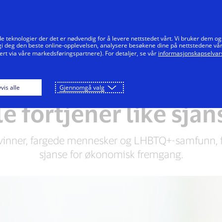
Hopp til innholdet
Enkeltpersoner
Bedrifter
Innovatører
e teknologier der det er nødvendig for å levere nettstedet vårt. Vi bruker dem og
 gi deg den beste online-opplevelsen, analysere besøkene dine på nettstedene vå
ert via våre markedsføringspartnere). For detaljer, se vår
informasjonskapselvars
Mennesker + muligheter
Støtte lokalsamfunn
vis alle
Gjennomgå valg
le fortjener like sjan
vinner, fargede mennesker og LHBTQ+-samfunn, for
sjanse for økonomisk fremgang.