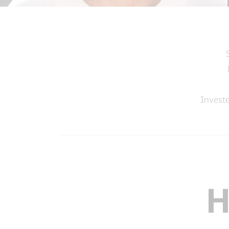
Investe
H