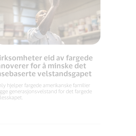
irksomheter eid av fargede
nnoverer for å minske det
asebaserte velstandsgapet
nly hjelper fargede amerikanske familier
gge generasjonsvelstand for det fargede
llesskapet.