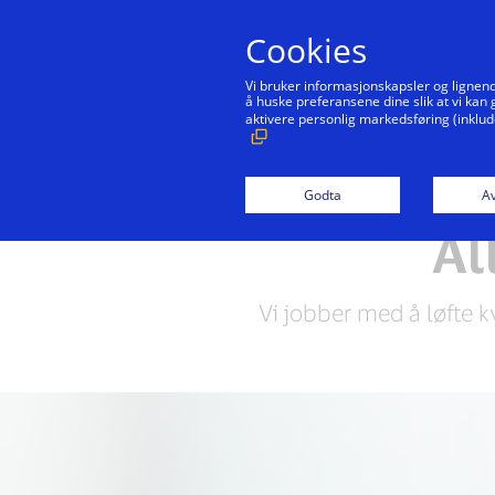
Cookies
Vi bruker informasjonskapsler og lignend
å huske preferansene dine slik at vi kan
aktivere personlig markedsføring (inklud
Lede ved eksempel
Godta
Av
Al
Vi jobber med å løfte k