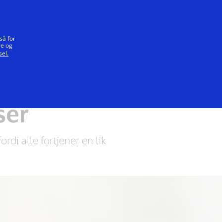
Vårt løfte
så for
re og
el.
Beskytte planeten vår
ser
di alle fortjener en lik