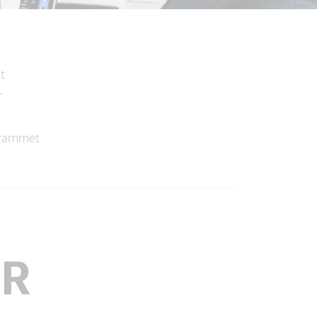
t
r
ogrammet
OR