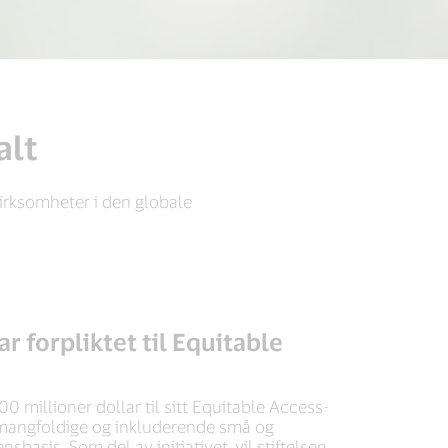
alt
virksomheter i den globale
r forpliktet til Equitable
0 millioner dollar til sitt Equitable Access-
nsmangfoldige og inkluderende små og
basis. Som del av initiativet, vil stiftelsen