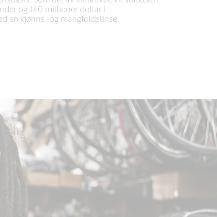
ender og 140 millioner dollar i
ed en kjønns- og mangfoldslinse.