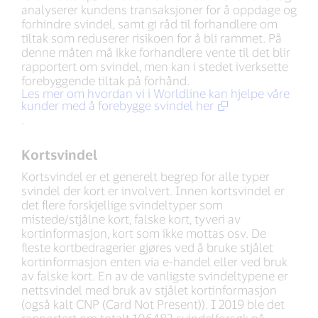
analyserer kundens transaksjoner for å oppdage og
forhindre svindel, samt gi råd til forhandlere om
tiltak som reduserer risikoen for å bli rammet. På
denne måten må ikke forhandlere vente til det blir
rapportert om svindel, men kan i stedet iverksette
forebyggende tiltak på forhånd.
Les mer om hvordan vi i Worldline kan hjelpe våre
kunder med å forebygge svindel her
.
Kortsvindel
Kortsvindel er et generelt begrep for alle typer
svindel der kort er involvert. Innen kortsvindel er
det flere forskjellige svindeltyper som
mistede/stjålne kort, falske kort, tyveri av
kortinformasjon, kort som ikke mottas osv. De
fleste kortbedragerier gjøres ved å bruke stjålet
kortinformasjon enten via e-handel eller ved bruk
av falske kort. En av de vanligste svindeltypene er
nettsvindel med bruk av stjålet kortinformasjon
(også kalt CNP (Card Not Present)). I 2019 ble det