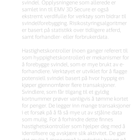
svindel. Opplysningene som allerede er
samlet inn til EMV 3D Secure er også
ekstremt verdifulle for verktøy som bidrar til
svindelforebygging. Risikostyringsalgoritmer
er basert på statistikk over tidligere atferd,
samt forhandler- eller forbrukerdata.
Hastighetskontroller (noen ganger referert til
som hyppighetskontroller) er mekanismer for
å forebygge svindel, som er mye brukt av e-
forhandlere. Verktøyet er utviklet for å flagge
potensiell svindel basert på hvor hyppig en
kjøper gjennomfører flere transaksjoner.
Svindlere, som får tilgang til et gyldig
kortnummer prøver vanligvis å tømme kortet
for penger. De legger inn mange transaksjoner
i et forsøk på å få så mye ut av stjålne data
som mulig. For å forhindre dette finnes
hastighetskontroller som hjelper deg med å
identifisere og avskjære slik aktivitet. De gjør
det mulig å gjennomgå kundedata basert på