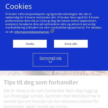
Hopp til innholdet
Cookies
Vi bruker informasjonskapsler og lignende teknologier der det er
nødvendig for å levere nettstedet vårt. Vi bruker dem også for å huske
preferansene dine slik at vi kan gi deg den beste online-opplevelsen,
analysere besøkene dine på nettstedene våre og aktivere personlig
markedsføring (inkludert via våre markedsføringspartnere). For detaljer,
se vår
informasjonskapselvarsel.
Godta
Avvis alle
Gjennomgå valg
Tips til deg som forhandler
Det er viktig at du som forhandler føler deg trygg og
kan forebygge svindel. Sammen med Worldline har vi
samlet tips om hvordan du kan redusere risikoen for
kortsvindel, både i butikk og online.