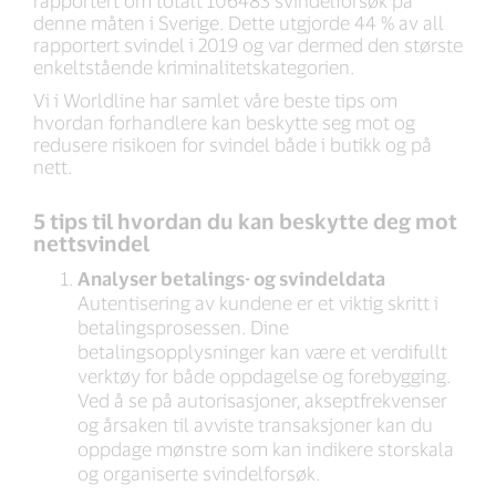
rapportert om totalt 106483 svindelforsøk på
denne måten i Sverige. Dette utgjorde 44 % av all
rapportert svindel i 2019 og var dermed den største
enkeltstående kriminalitetskategorien.
Vi i Worldline har samlet våre beste tips om
hvordan forhandlere kan beskytte seg mot og
redusere risikoen for svindel både i butikk og på
nett.
5 tips til hvordan du kan beskytte deg mot
nettsvindel
Analyser betalings- og svindeldata
Autentisering av kundene er et viktig skritt i
betalingsprosessen. Dine
betalingsopplysninger kan være et verdifullt
verktøy for både oppdagelse og forebygging.
Ved å se på autorisasjoner, akseptfrekvenser
og årsaken til avviste transaksjoner kan du
oppdage mønstre som kan indikere storskala
og organiserte svindelforsøk.