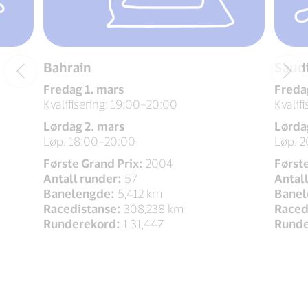
Bahrain
Saudi
Fredag 1. mars
Freda
Kvalifisering: 19:00–20:00
Kvalif
Lørdag 2. mars
Lørda
Løp: 18:00–20:00
Løp: 
Første Grand Prix:
2004
Første
Antall runder:
57
Antall
Banelengde:
5,412 km
Banel
Racedistanse:
308,238 km
Raced
Runderekord:
1.31,447
Runde