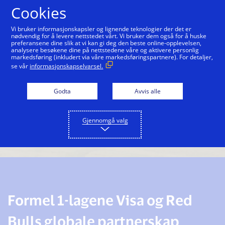
Hopp til innholdet
Cookies
Vi bruker informasjonskapsler og lignende teknologier der det er
nødvendig for å levere nettstedet vårt. Vi bruker dem også for å huske
preferansene dine slik at vi kan gi deg den beste online-opplevelsen,
analysere besøkene dine på nettstedene våre og aktivere personlig
markedsføring (inkludert via våre markedsføringspartnere). For detaljer,
se vår
informasjonskapselvarsel.
Godta
Avvis alle
Gjennomgå valg
Formel 1-lagene Visa og Red
Bulls globale partnerskap