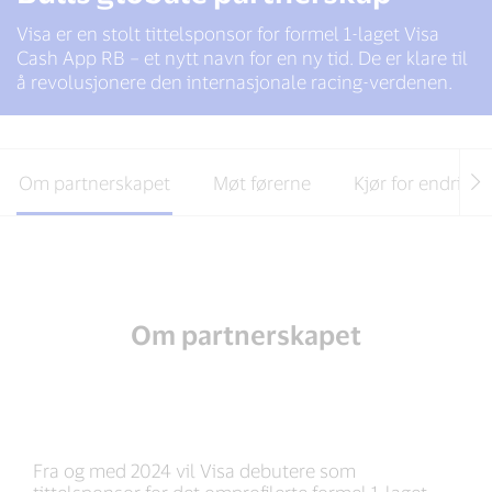
Visa er en stolt tittelsponsor for formel 1-laget Visa
Cash App RB – et nytt navn for en ny tid. De er klare til
å revolusjonere den internasjonale racing-verdenen.
Om partnerskapet
Møt førerne
Kjør for endring
Om partnerskapet
Fra og med 2024 vil Visa debutere som