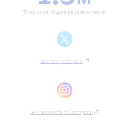
antall
følgere
Totalt antall følgere på sosiale medier
på
sosiale
medier
Se Liams profil på X
Se Liams profil på Instagram