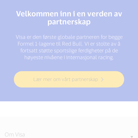
Velkommen inn i en verden av
partnerskap
Visa er den første globale partneren for begge
Formel 1-lagene til Red Bull. Vi er stolte av å
fortsatt støtte sportslige ferdigheter på de
høyeste nivåene i internasjonal racing.
Lær mer om vårt partnerskap
Om Visa