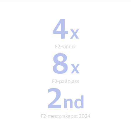
4
4
x
x
F2-
vinner
F2-vinner
8
8
x
x
F2-
pallplass
F2-pallplass
2
2
nd
nd
F2-
mesterskapet
2024
F2-mesterskapet 2024