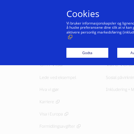
Cookies
Vi bruker informasjonskapsler og lignend
å huske preferansene dine slik at vi kan
aktivere personlig markedsføring (inklud
Godta
Av
Om Visa
Våre verdi
Lede ved eksempel
Sosial påvirkni
Hva vi gjør
Inkludering + 
Karriere
Visa i Europa
Formidlingsavgifter