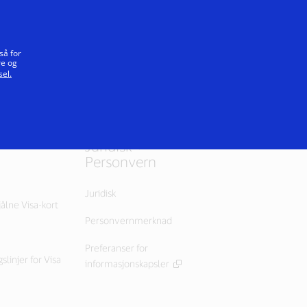
Vårt løfte
så for
re og
el.
Juridisk +
Personvern
Juridisk
jålne Visa-kort
Personvernmerknad
Preferanser for
slinjer for Visa
informasjonskapsler