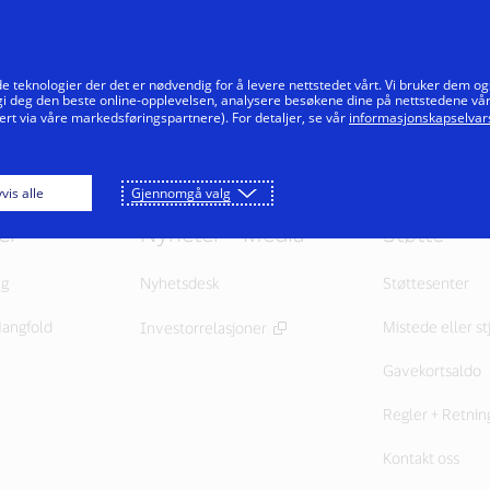
Hopp til innholdet
Enkeltpersoner
Bedrifter
Innovatører
e teknologier der det er nødvendig for å levere nettstedet vårt. Vi bruker dem og
 gi deg den beste online-opplevelsen, analysere besøkene dine på nettstedene vå
ert via våre markedsføringspartnere). For detaljer, se vår
informasjonskapselvars
vis alle
Gjennomgå valg
er
Nyheter + Media
Støtte
ng
Nyhetsdesk
Støttesenter
Mangfold
Mistede eller st
Investorrelasjoner
Gavekortsaldo
Regler + Retning
Kontakt oss