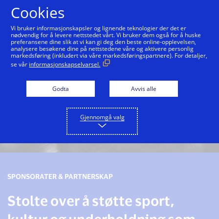
Hopp til innholdet
Cookies
Vi bruker informasjonskapsler og lignende teknologier der det er
nødvendig for å levere nettstedet vårt. Vi bruker dem også for å huske
preferansene dine slik at vi kan gi deg den beste online-opplevelsen,
analysere besøkene dine på nettstedene våre og aktivere personlig
markedsføring (inkludert via våre markedsføringspartnere). For detaljer,
se vår
informasjonskapselvarsel.
Godta
Avvis alle
Gjennomgå valg
SPONSORATER & PARTNERSKAP
Stolte over å støtte sport,
kultur og underholdning som