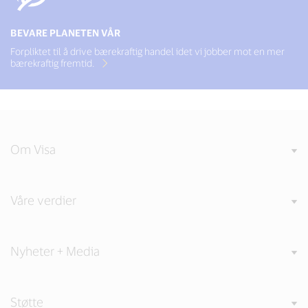
BEVARE PLANETEN VÅR
Forpliktet til å drive bærekraftig handel idet vi jobber mot en mer
bærekraftig fremtid.
Om Visa
Våre verdier
Nyheter + Media
Støtte